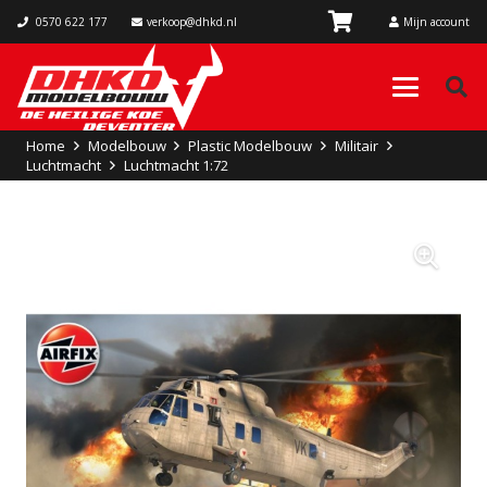
0570 622 177
verkoop@dhkd.nl
Mijn account
Home
Modelbouw
Plastic Modelbouw
Militair
Luchtmacht
Luchtmacht 1:72