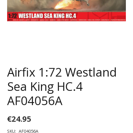
Airfix 1:72 Westland
Sea King HC.4
AF04056A
€
24.95
SKU:
AF04056A