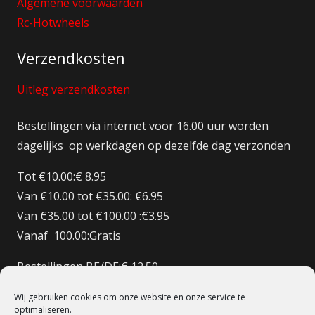
Algemene voorwaarden
Rc-Hotwheels
Verzendkosten
Uitleg verzendkosten
Bestellingen via internet voor 16.00 uur worden
dagelijks op werkdagen op dezelfde dag verzonden
Tot €10.00:€ 8.95
Van €10.00 tot €35.00: €6.95
Van €35.00 tot €100.00 :€3.95
Vanaf 100.00:Gratis
Bestellingen BE/DE:€ 12.50
Bestellingen BE Boven de €150 Gratis verzenden
Wij gebruiken cookies om onze website en onze service te
Bestellingen FR:€15.00
optimaliseren.