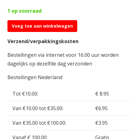
1 op voorraad
Voeg toe aan winkelwagen
Airfix
1:72
Verzend/verpakkingskosten
Westland
Bestellingen via internet voor 16.00 uur worden
Sea
dagelijks op dezelfde dag verzonden
King
HC.4
Bestellingen Nederland
AF04056A
aantal
Tot €10.00:
€ 8.95
Van €10.00 tot €35.00:
€6.95
Van €35.00 tot €100.00:
€3.95
Vanaf € 100.00:
Gratis