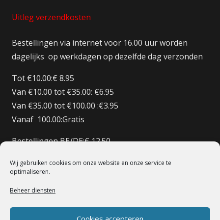
Uitleg verzendkosten
Bestellingen via internet voor 16.00 uur worden
dagelijks op werkdagen op dezelfde dag verzonden
Tot €10.00:€ 8.95
Van €10.00 tot €35.00: €6.95
Van €35.00 tot €100.00 :€3.95
Vanaf 100.00:Gratis
Bestellingen BE/DE:€ 12.50
Bestellingen BE Boven de €150 Gratis verzenden
Wij gebruiken cookies om onze website en onze service te
Bestellingen FR:€15.00
optimaliseren.
Beheer diensten
© 1998 – 2022 De Heilige Koe Deventer.
Powerd By BoomerICT
Artwork Base Six
Cookies accepteren