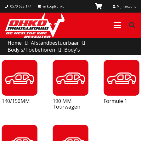
0570 622 177
verkoop@dhkd.nl
Mijn account
Home
Afstandbestuurbaar
Body's/Toebehoren
Body's
140/150MM
190 MM
Formule 1
Tourwagen