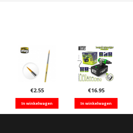
€
2.55
€
16.95
In winkelwagen
In winkelwagen