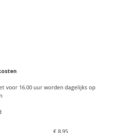
kosten
net voor 16.00 uur worden dagelijks op
n
d
€ 8.95