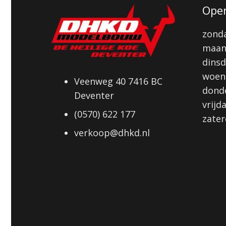
Open
zonda
maan
dinsd
woens
Veenweg 40 7416 BC
donde
Deventer
vrijd
(0570) 622 177
zater
verkoop@dhkd.nl