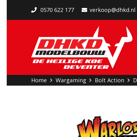
0570 622 177
verkoop@dhkd.nl
Home
Wargaming
Bolt Action
D