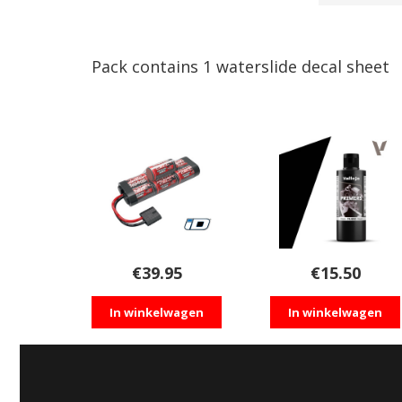
Pack contains 1 waterslide decal sheet
€
39.95
€
15.50
In winkelwagen
In winkelwagen