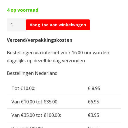
4 op voorraad
Vapex
Voeg toe aan winkelwagen
Transmitter
LiPo
Verzend/verpakkingskosten
Battery
Bestellingen via internet voor 16.00 uur worden
7.4V
dagelijks op dezelfde dag verzonden
2200
mAh
Bestellingen Nederland
VP99635
aantal
Tot €10.00:
€ 8.95
Van €10.00 tot €35.00:
€6.95
Van €35.00 tot €100.00:
€3.95