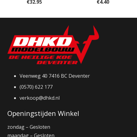
€
32.95
€
4.40
Veenweg 40 7416 BC Deventer
(0570) 622 177
verkoop@dhkd.nl
Openingstijden Winkel
zondag – Gesloten
maandag – Gesloten