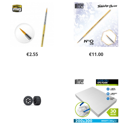
€
2.55
€
11.00