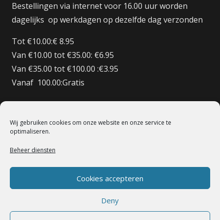
Bestellingen via internet voor 16.00 uur worden
dagelijks op werkdagen op dezelfde dag verzonden
Tot €10.00:€ 8.95
Van €10.00 tot €35.00: €6.95
Van €35.00 tot €100.00 :€3.95
Vanaf 100.00:Gratis
Bestellingen BE/DE:€ 12.50
Bestellingen BE Boven de €150 Gratis verzenden
Wij gebruiken cookies om onze website en onze service te
Bestellingen FR:€15.00
optimaliseren.
Beheer diensten
© 1998 – 2022 De Heilige Koe Deventer.
Powerd By BoomerICT
Artwork Base Six
Cookies accepteren
Deny