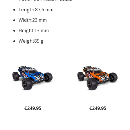
Length:
87,6 mm
Width:
23 mm
Height:
13 mm
Weight
85 g
€
249.95
€
249.95