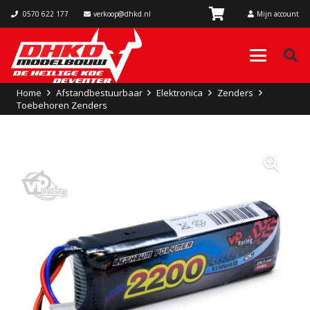
0570 622 177
verkoop@dhkd.nl
Mijn account
Home
Afstandbestuurbaar
Elektronica
Zenders
Toebehoren Zenders