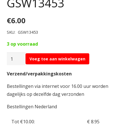
GSW13453
€
6.00
SKU:
GSW13453
3 op voorraad
Green
Voeg toe aan winkelwagen
Stuff
Grass
Verzend/verpakkingskosten
Strips
Bestellingen via internet voor 16.00 uur worden
12mm
dagelijks op dezelfde dag verzonden
-
Burnt
Bestellingen Nederland
Brown
(
Tot €10.00:
€ 8.95