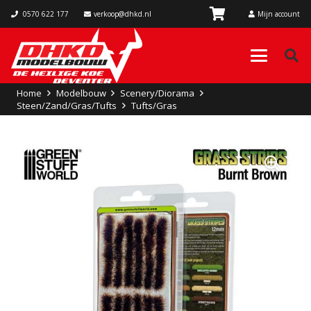
0570 622 177
verkoop@dhkd.nl
Mijn account
Home
Modelbouw
Scenery/Diorama
Steen/Zand/Gras/Tufts
Tufts/Gras