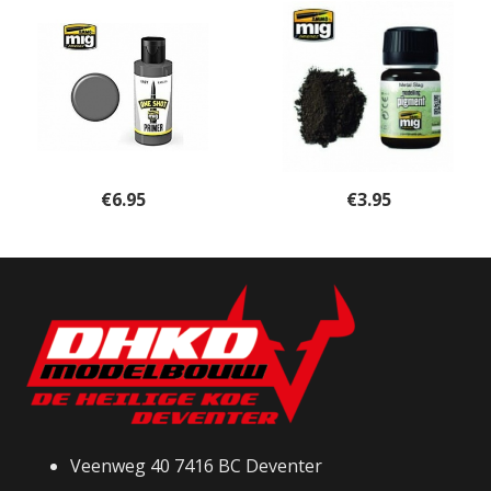
€
6.95
€
3.95
Veenweg 40 7416 BC Deventer