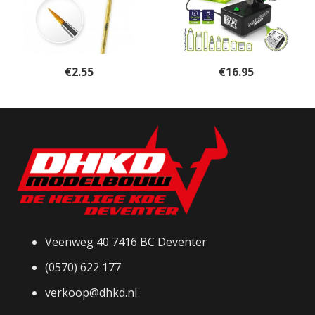
€
2.55
€
16.95
Veenweg 40 7416 BC Deventer
(0570) 622 177
verkoop@dhkd.nl