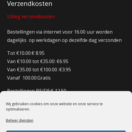
Verzendkosten
Uitleg verzendkosten
Bestellingen via internet voor 16.00 uur worden
dagelijks op werkdagen op dezelfde dag verzonden
Tot €10.00:€ 8.95
Van €10.00 tot €35.00: €6.95
Van €35.00 tot €100.00 :€3.95
Vanaf 100.00:Gratis
Bestellingen BE/DE:€ 12.50
Bestellingen BE Boven de €150 Gratis verzenden
Wij gebruiken cookies om onze website en onze service te
Bestellingen FR:€15.00
optimaliseren.
Beheer diensten
© 1998 – 2022 De Heilige Koe Deventer.
Powerd By BoomerICT
Artwork Base Six