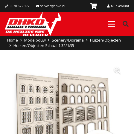
0570 622 177
verkoop@dhkd.nl
Mijn account
Home
Modelbouw
Scenery/Diorama
Huizen/Objecten
Huizen/Objecten Schaal 1:32/1:35