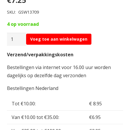
€
7.25
SKU:
GSW13709
4 op voorraad
Green
Voeg toe aan winkelwagen
Stuff
Large
Verzend/verpakkingskosten
Industrial
Bestellingen via internet voor 16.00 uur worden
Arched
dagelijks op dezelfde dag verzonden
Miniature
Windows
Bestellingen Nederland
GSW13709
aantal
Tot €10.00:
€ 8.95
Van €10.00 tot €35.00:
€6.95