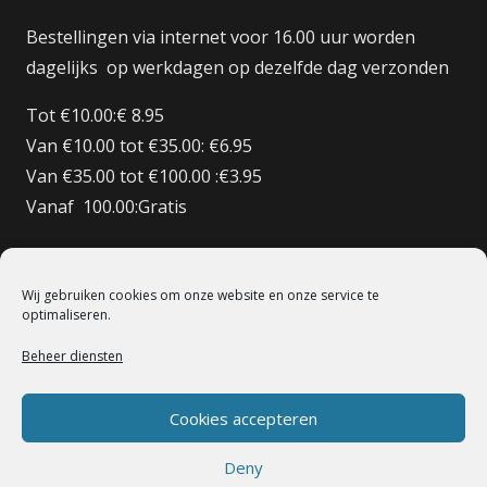
Bestellingen via internet voor 16.00 uur worden
dagelijks op werkdagen op dezelfde dag verzonden
Tot €10.00:€ 8.95
Van €10.00 tot €35.00: €6.95
Van €35.00 tot €100.00 :€3.95
Vanaf 100.00:Gratis
Bestellingen BE/DE:€ 12.50
Bestellingen BE Boven de €150 Gratis verzenden
Wij gebruiken cookies om onze website en onze service te
Bestellingen FR:€15.00
optimaliseren.
Beheer diensten
© 1998 – 2022 De Heilige Koe Deventer.
Powerd By BoomerICT
Artwork Base Six
Cookies accepteren
Deny