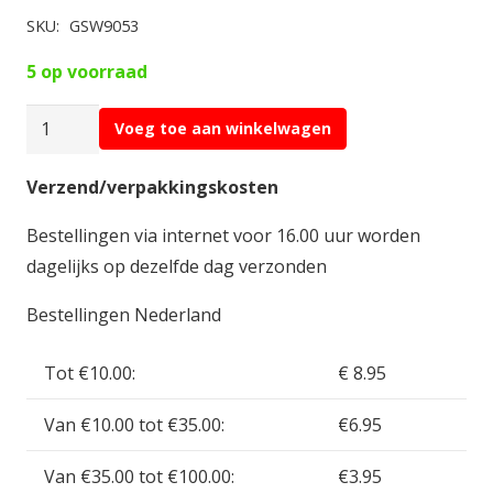
SKU:
GSW9053
5 op voorraad
Green
Voeg toe aan winkelwagen
Stuff
N35
Verzend/verpakkingskosten
Neodymium
Bestellingen via internet voor 16.00 uur worden
Magnets
dagelijks op dezelfde dag verzonden
3x2mm
50
Bestellingen Nederland
Stuks
GSW9053
Tot €10.00:
€ 8.95
aantal
Van €10.00 tot €35.00:
€6.95
Van €35.00 tot €100.00:
€3.95