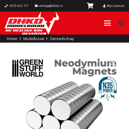
0570 622 177
verkoop@dhkd.nl
Mijn account
Home
Modelbouw
Gereedschap