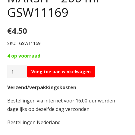
GSW11169
€
4.50
SKU:
GSW11169
4 op voorraad
Green
Voeg toe aan winkelwagen
Stuff
Static
Verzend/verpakkingskosten
Grass
Bestellingen via internet voor 16.00 uur worden
Flock
dagelijks op dezelfde dag verzonden
9-
12mm
Bestellingen Nederland
-