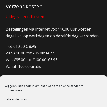
Verzendkosten
Uitleg verzendkosten
Bestellingen via internet voor 16.00 uur worden
dagelijks op werkdagen op dezelfde dag verzonden
Tot €10.00:€ 8.95
Van €10.00 tot €35.00: €6.95
Van €35.00 tot €100.00 :€3.95
Vanaf 100.00:Gratis
Bestellingen BE/DE:€ 12.50
Bestellingen BE Boven de €150 Gratis verzenden
Wij gebruiken cookies om onze website en onze service te
Bestellingen FR:€15.00
optimaliseren.
Beheer diensten
© 1998 – 2022 De Heilige Koe Deventer.