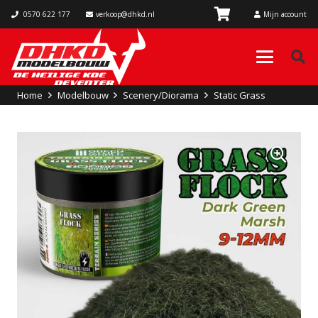
0570 622 177
verkoop@dhkd.nl
Mijn account
Home
Modelbouw
Scenery/Diorama
Static Grass