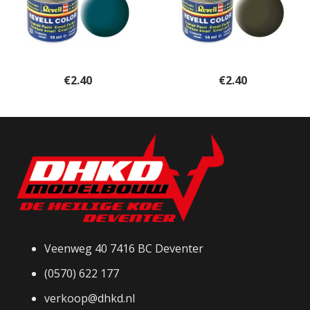
€
2.40
€
2.40
Veenweg 40 7416 BC Deventer
(0570) 622 177
verkoop@dhkd.nl