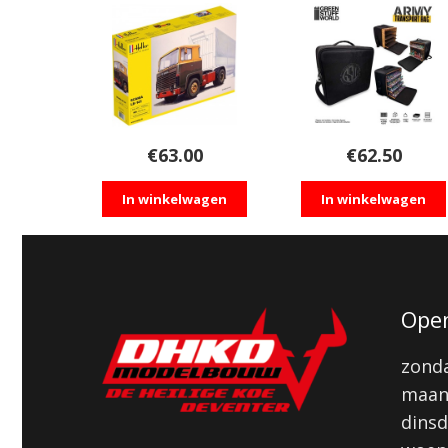
€
63.00
€
62.50
In winkelwagen
In winkelwagen
Open
zonda
maan
dinsd