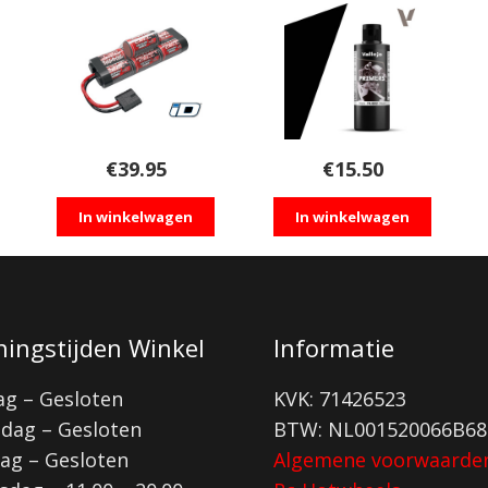
€
39.95
€
15.50
In winkelwagen
In winkelwagen
ingstijden Winkel
Informatie
g – Gesloten
KVK: 71426523
dag – Gesloten
BTW: NL001520066B68
ag – Gesloten
Algemene voorwaarde