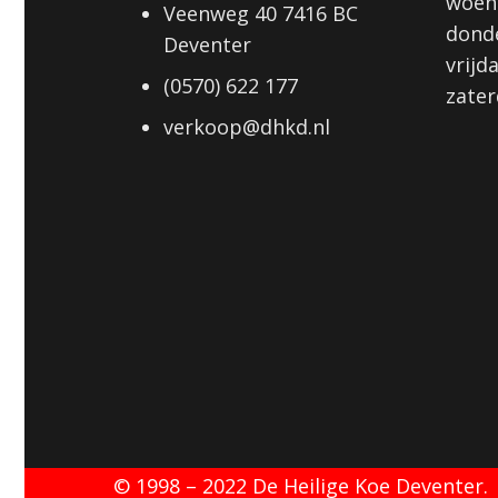
woens
Veenweg 40 7416 BC
donde
Deventer
vrijd
(0570) 622 177
zater
verkoop@dhkd.nl
© 1998 – 2022 De Heilige Koe Deventer.