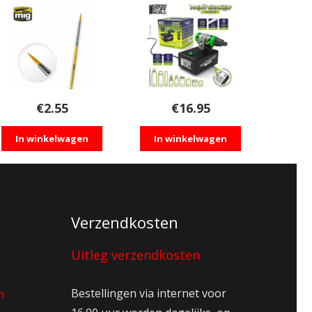
€
2.55
€
16.95
In winkelwagen
In winkelwagen
Verzendkosten
Uitleg verzendkosten
n
Bestellingen via internet voor