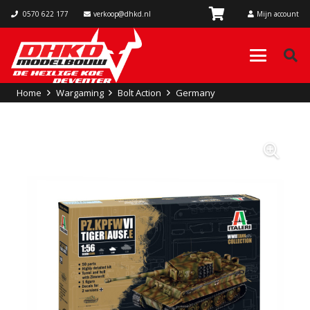
0570 622 177
verkoop@dhkd.nl
Mijn account
Home
Wargaming
Bolt Action
Germany