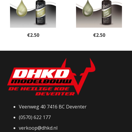
€
2.50
€
2.50
Veenweg 40 7416 BC Deventer
(0570) 622 177
verkoop@dhkd.nl