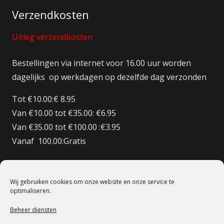
Verzendkosten
Uitleg verzendkosten
Bestellingen via internet voor 16.00 uur worden
dagelijks op werkdagen op dezelfde dag verzonden
Tot €10.00:€ 8.95
Van €10.00 tot €35.00: €6.95
Van €35.00 tot €100.00 :€3.95
Vanaf 100.00:Gratis
Bestellingen BE/DE:€ 12.50
Bestellingen BE Boven de €150 Gratis verzenden
Wij gebruiken cookies om onze website en onze service te
Bestellingen FR:€15.00
optimaliseren.
Beheer diensten
© 1998 – 2022 De Heilige Koe Deventer.