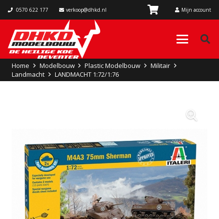
0570 622 177
verkoop@dhkd.nl
Mijn account
Home
Modelbouw
Plastic Modelbouw
Militair
Landmacht
LANDMACHT 1:72/1:76