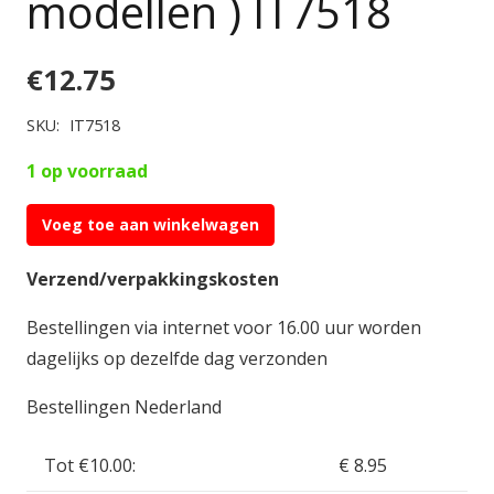
modellen ) IT7518
€
12.75
SKU:
IT7518
1 op voorraad
Voeg toe aan winkelwagen
Italeri
1:72
Verzend/verpakkingskosten
M4A3
Bestellingen via internet voor 16.00 uur worden
75mm
dagelijks op dezelfde dag verzonden
Sherman
Fast
Bestellingen Nederland
Assembly
(
Tot €10.00:
€ 8.95
bevat