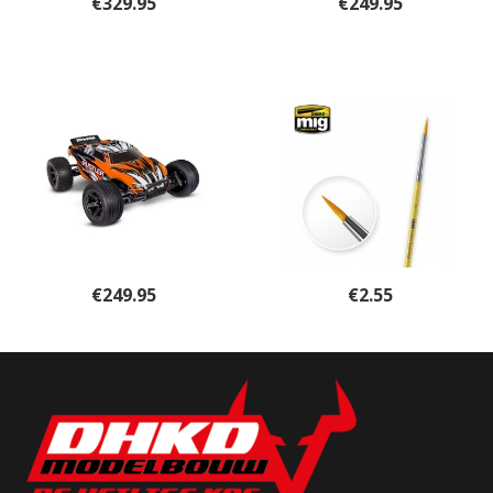
€
329.95
€
249.95
€
249.95
€
2.55