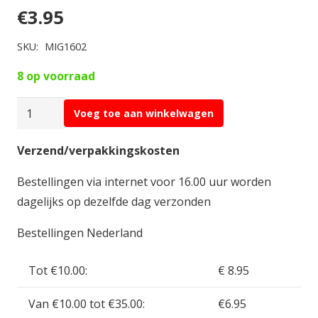
€
3.95
SKU:
MIG1602
8 op voorraad
AMMO
Voeg toe aan winkelwagen
MIG
Panel
Verzend/verpakkingskosten
Line
Bestellingen via internet voor 16.00 uur worden
Wash
dagelijks op dezelfde dag verzonden
Deep
Grey
Bestellingen Nederland
35ml
MIG1602
Tot €10.00:
€ 8.95
aantal
Van €10.00 tot €35.00:
€6.95