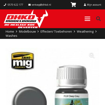
0570 622 177
verkoop@dhkd.nl
Mijn account
Home
Modelbouw
Effecten/ Toebehoren
Weathering
Washes