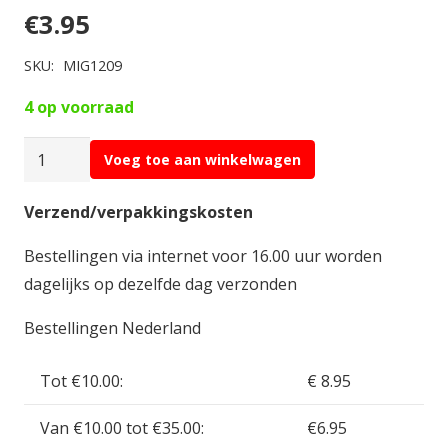
€
3.95
SKU:
MIG1209
4 op voorraad
AMMO
Voeg toe aan winkelwagen
MIG
Starship
Verzend/verpakkingskosten
Streaking
Bestellingen via internet voor 16.00 uur worden
35ml
dagelijks op dezelfde dag verzonden
MIG1209
aantal
Bestellingen Nederland
Tot €10.00:
€ 8.95
Van €10.00 tot €35.00:
€6.95