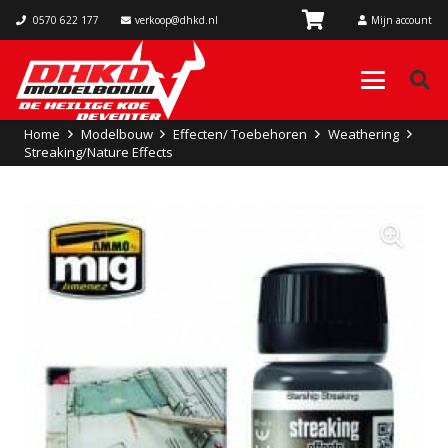
0570 622 177
verkoop@dhkd.nl
Mijn account
Home
Modelbouw
Effecten/ Toebehoren
Weathering
Streaking/Nature Effects