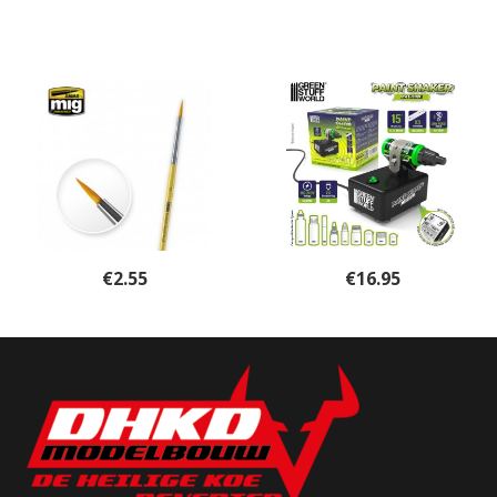
€
2.55
€
16.95