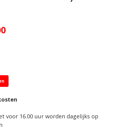
ronkelijke
Huidige
00
prijs
is:
0.
€125.00.
en
kosten
net voor 16.00 uur worden dagelijks op
n