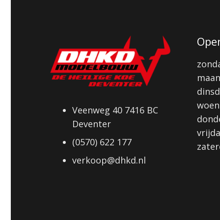
Open
zonda
maan
dinsd
woens
Veenweg 40 7416 BC
donde
Deventer
vrijd
(0570) 622 177
zater
verkoop@dhkd.nl