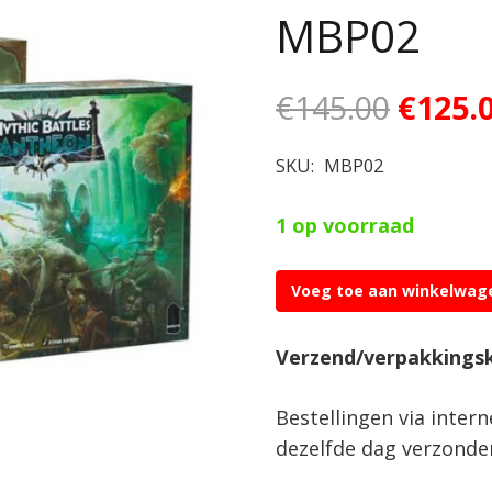
MBP02
Oorsp
€
145.00
€
125.
prijs
was:
SKU:
MBP02
€145.0
1 op voorraad
Voeg toe aan winkelwag
Mythic
Battles:
Verzend/verpakkings
Pantheon
(
Bestellingen via inter
All
dezelfde dag verzonde
Stretch
Goals