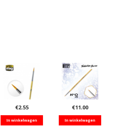
€
2.55
€
11.00
In winkelwagen
In winkelwagen