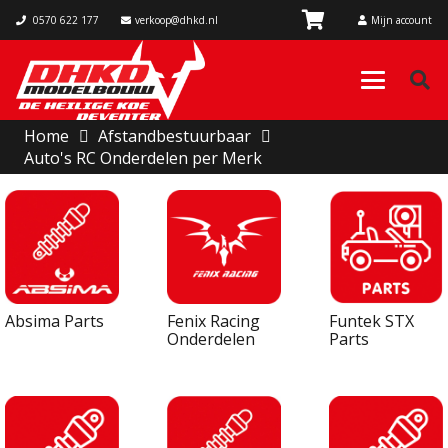
0570 622 177
verkoop@dhkd.nl
Mijn account
Home
Afstandbestuurbaar
Auto's RC Onderdelen per Merk
Absima Parts
Fenix Racing
Funtek STX
Onderdelen
Parts