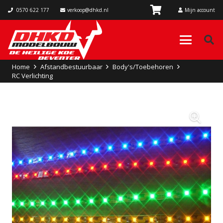
0570 622 177
verkoop@dhkd.nl
Mijn account
Home
Afstandbestuurbaar
Body's/Toebehoren
RC Verlichting