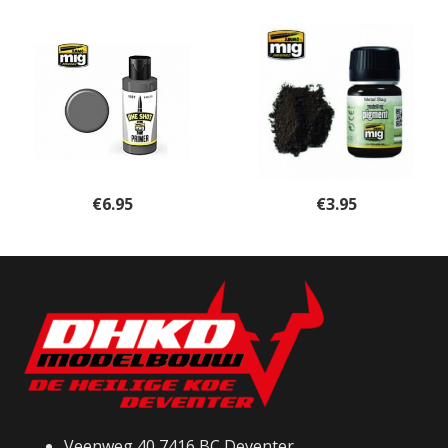
€
6.95
€
3.95
Veenweg 40 7416 BC Deventer