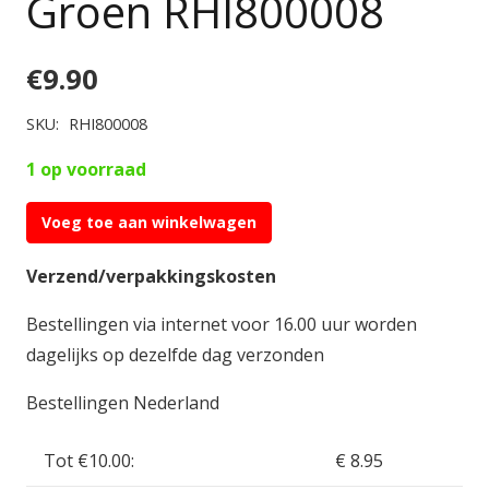
Groen RHI800008
€
9.90
SKU:
RHI800008
1 op voorraad
Voeg toe aan winkelwagen
RHI
Zelfklevende
Verzend/verpakkingskosten
Band
Bestellingen via internet voor 16.00 uur worden
met
dagelijks op dezelfde dag verzonden
LED
Verlichting
Bestellingen Nederland
30
stuks
Tot €10.00:
€ 8.95
Groen