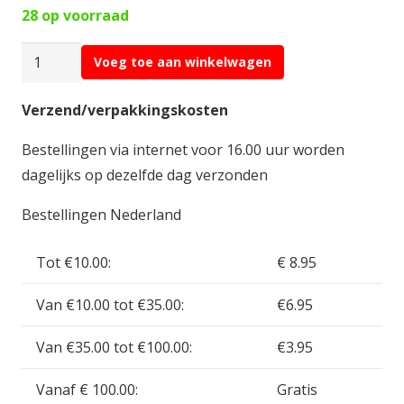
28 op voorraad
DHKD
Voeg toe aan winkelwagen
RVS
Hex
Verzend/verpakkingskosten
Schroef
Bestellingen via internet voor 16.00 uur worden
M3x6mm
dagelijks op dezelfde dag verzonden
(
10
Bestellingen Nederland
)
3168030006
Tot €10.00:
€ 8.95
aantal
Van €10.00 tot €35.00:
€6.95
Van €35.00 tot €100.00:
€3.95
Vanaf € 100.00:
Gratis