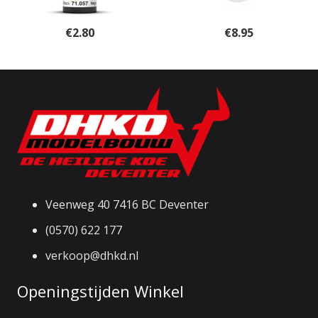
€
2.80
€
8.95
Veenweg 40 7416 BC Deventer
(0570) 622 177
verkoop@dhkd.nl
Openingstijden Winkel