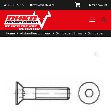
0570 622 177
verkoop@dhkd.nl
Mijn account
Home
Afstandbestuurbaar
Schroeven/Shims
Schroeven