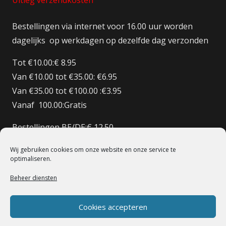
Uitleg verzendkosten
Bestellingen via internet voor 16.00 uur worden
dagelijks op werkdagen op dezelfde dag verzonden
Tot €10.00:€ 8.95
Van €10.00 tot €35.00: €6.95
Van €35.00 tot €100.00 :€3.95
Vanaf 100.00:Gratis
Bestellingen BE/DE:€ 12.50
Bestellingen BE Boven de €150 Gratis verzenden
Wij gebruiken cookies om onze website en onze service te
Bestellingen FR:€15.00
optimaliseren.
Beheer diensten
© 1998 – 2022 De Heilige Koe Deventer.
Powerd By BoomerICT
Artwork Base Six
Cookies accepteren