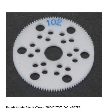
Robitronic Spur Gear 48DP 73T RW48S73