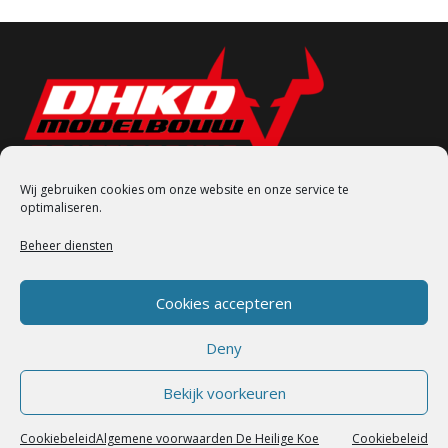
Wij gebruiken cookies om onze website en onze service te
optimaliseren.
Veenweg 40 7416 BC Deventer
Beheer diensten
(0570) 622 177
verkoop@dhkd.nl
Cookies accepteren
Openingstijden Winkel
Deny
zondag – Gesloten
Bekijk voorkeuren
maandag – Gesloten
dinsdag – Gesloten
Cookiebeleid
Algemene voorwaarden De Heilige Koe
Cookiebeleid