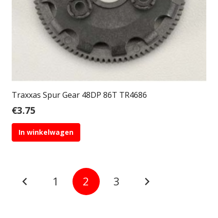
Traxxas Spur Gear 48DP 86T TR4686
€
3.75
In winkelwagen
Berichten
paginering
1
2
3