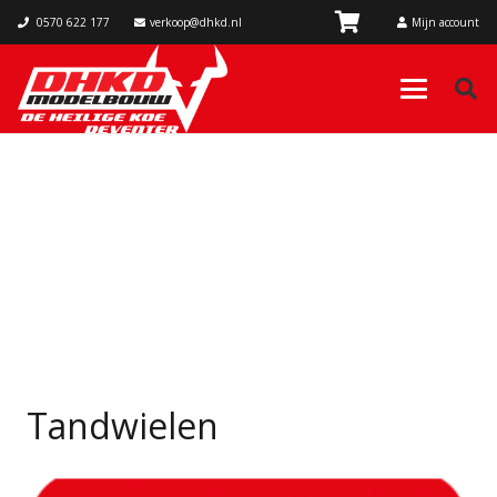
0570 622 177
verkoop@dhkd.nl
Mijn account
Tandwielen