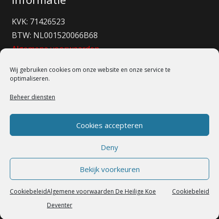
KVK: 71426523
BTW: NL001520066B68
Algemene voorwaarden
Rc-Hotwheels
Wij gebruiken cookies om onze website en onze service te
optimaliseren.
Verzendkosten
Beheer diensten
Uitleg verzendkosten
Cookies accepteren
Bestellingen via internet voor 16.00 uur worden
Deny
dagelijks op werkdagen op dezelfde dag verzonden
Bekijk voorkeuren
Tot €10.00:€ 8.95
Van €10.00 tot €35.00: €6.95
Cookiebeleid
Algemene voorwaarden De Heilige Koe
Cookiebeleid
Van €35.00 tot €100.00 :€3.95
Deventer
Vanaf 100.00:Gratis