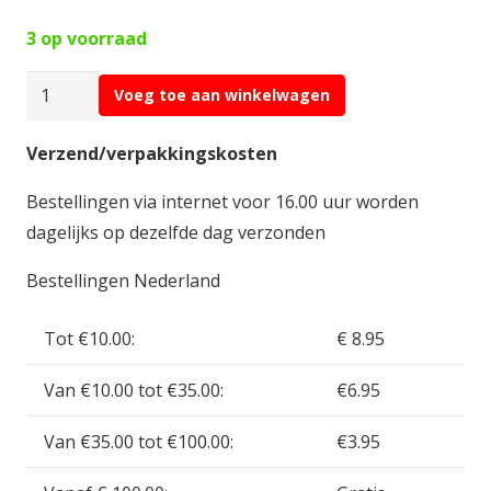
3 op voorraad
Traxxas
Voeg toe aan winkelwagen
Spur
Gear
Verzend/verpakkingskosten
68T
Bestellingen via internet voor 16.00 uur worden
(
dagelijks op dezelfde dag verzonden
0.8
Metric
Bestellingen Nederland
Pitch
)
Tot €10.00:
€ 8.95
voor
Van €10.00 tot €35.00:
€6.95
E
Maxx
Van €35.00 tot €100.00:
€3.95
TR3961
aantal