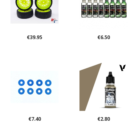
€
39.95
€
6.50
€
7.40
€
2.80