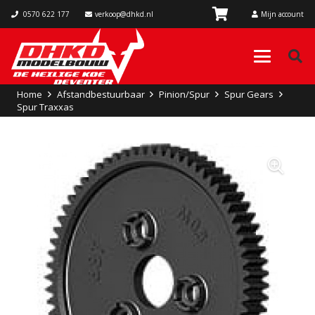
0570 622 177
verkoop@dhkd.nl
Mijn account
Home
Afstandbestuurbaar
Pinion/Spur
Spur Gears
Spur Traxxas