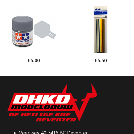
€
5.00
€
5.50
Veenweg 40 7416 BC Deventer