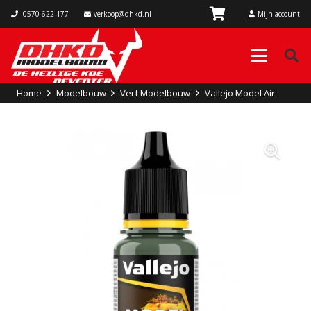
0570 622 177
verkoop@dhkd.nl
Mijn account
Home
Modelbouw
Verf Modelbouw
Vallejo Model Air