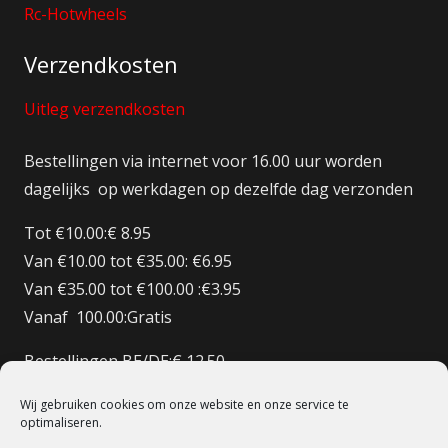
Rc-Hotwheels
Verzendkosten
Uitleg verzendkosten
Bestellingen via internet voor 16.00 uur worden
dagelijks op werkdagen op dezelfde dag verzonden
Tot €10.00:€ 8.95
Van €10.00 tot €35.00: €6.95
Van €35.00 tot €100.00 :€3.95
Vanaf 100.00:Gratis
Bestellingen BE/DE:€ 12.50
Bestellingen BE Boven de €150 Gratis verzenden
Wij gebruiken cookies om onze website en onze service te
Bestellingen FR:€15.00
optimaliseren.