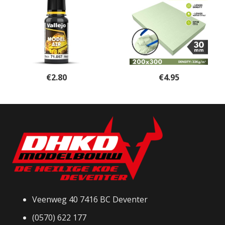
€
2.80
€
4.95
Veenweg 40 7416 BC Deventer
(0570) 622 177