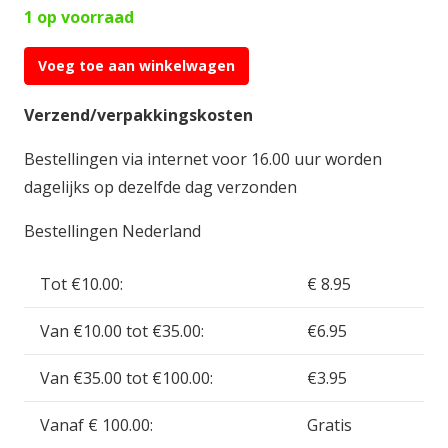
1 op voorraad
Voeg toe aan winkelwagen
Vallejo
Model
Verzend/verpakkingskosten
Air
Bestellingen via internet voor 16.00 uur worden
Gunship
dagelijks op dezelfde dag verzonden
Green
17
Bestellingen Nederland
ml
VAL71.014
Tot €10.00:
€ 8.95
aantal
Van €10.00 tot €35.00:
€6.95
Van €35.00 tot €100.00:
€3.95
Vanaf € 100.00:
Gratis