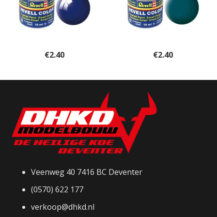
€
2.40
€
2.40
Veenweg 40 7416 BC Deventer
(0570) 622 177
verkoop@dhkd.nl