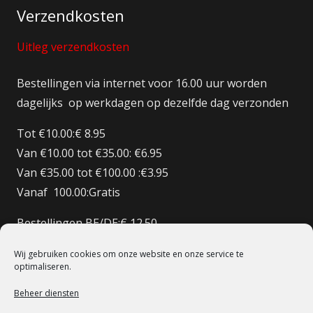
Verzendkosten
Uitleg verzendkosten
Bestellingen via internet voor 16.00 uur worden
dagelijks op werkdagen op dezelfde dag verzonden
Tot €10.00:€ 8.95
Van €10.00 tot €35.00: €6.95
Van €35.00 tot €100.00 :€3.95
Vanaf 100.00:Gratis
Bestellingen BE/DE:€ 12.50
Bestellingen BE Boven de €150 Gratis verzenden
Wij gebruiken cookies om onze website en onze service te
Bestellingen FR:€15.00
optimaliseren.
Beheer diensten
© 1998 – 2022 De Heilige Koe Deventer.