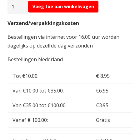
Vallejo
Voeg toe aan winkelwagen
Model
Air
Verzend/verpakkingskosten
Steel
Bestellingen via internet voor 16.00 uur worden
18ml
dagelijks op dezelfde dag verzonden
VAL71.065
aantal
Bestellingen Nederland
Tot €10.00:
€ 8.95
Van €10.00 tot €35.00:
€6.95
Van €35.00 tot €100.00:
€3.95
Vanaf € 100.00:
Gratis