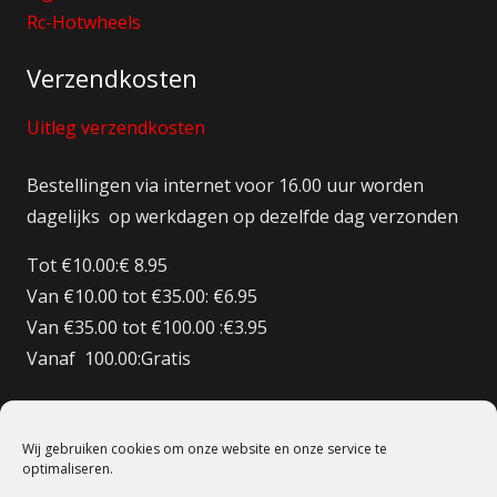
Rc-Hotwheels
Verzendkosten
Uitleg verzendkosten
Bestellingen via internet voor 16.00 uur worden
dagelijks op werkdagen op dezelfde dag verzonden
Tot €10.00:€ 8.95
Van €10.00 tot €35.00: €6.95
Van €35.00 tot €100.00 :€3.95
Vanaf 100.00:Gratis
Bestellingen BE/DE:€ 12.50
Bestellingen BE Boven de €150 Gratis verzenden
Wij gebruiken cookies om onze website en onze service te
Bestellingen FR:€15.00
optimaliseren.