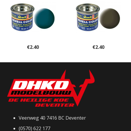
€
2.40
€
2.40
Veenweg 40 7416 BC Deventer
(0570) 622 177