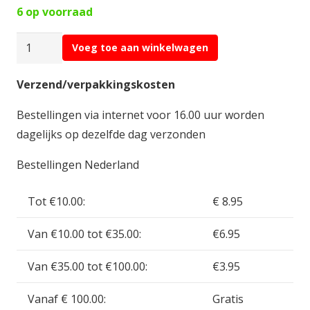
6 op voorraad
Vallejo
Voeg toe aan winkelwagen
Model
Color
Verzend/verpakkingskosten
#34
Bestellingen via internet voor 16.00 uur worden
Red
dagelijks op dezelfde dag verzonden
17ml
VAL70.926
Bestellingen Nederland
aantal
Tot €10.00:
€ 8.95
Van €10.00 tot €35.00:
€6.95
Van €35.00 tot €100.00:
€3.95
Vanaf € 100.00:
Gratis