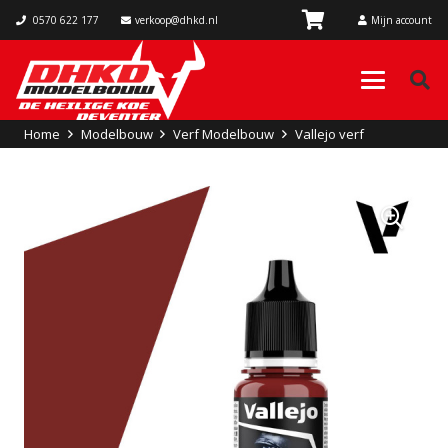
0570 622 177
verkoop@dhkd.nl
Mijn account
Home
Modelbouw
Verf Modelbouw
Vallejo verf