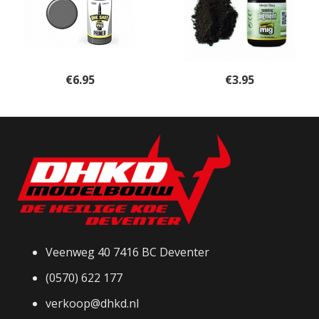
€
6.95
€
3.95
Veenweg 40 7416 BC Deventer
(0570) 622 177
verkoop@dhkd.nl