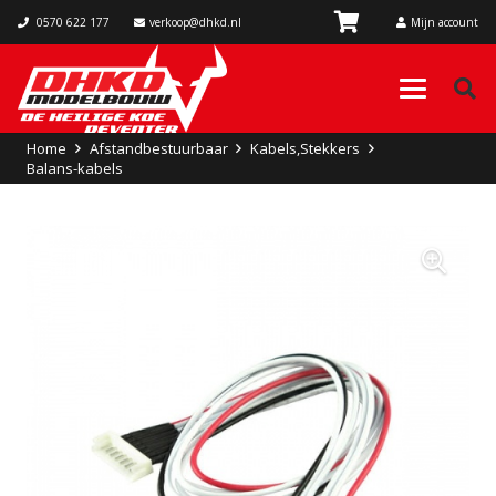
0570 622 177
verkoop@dhkd.nl
Mijn account
Home
Afstandbestuurbaar
Kabels,Stekkers
Balans-kabels