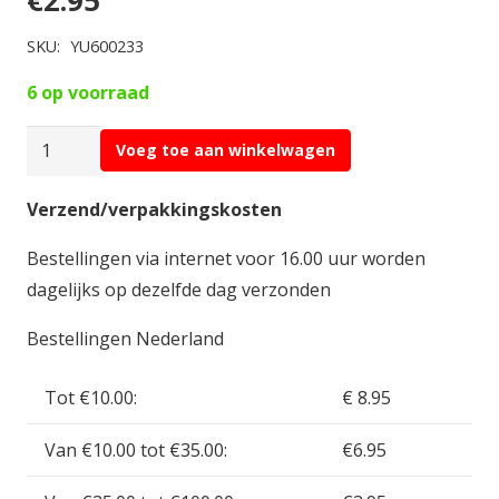
€
2.95
SKU:
YU600233
6 op voorraad
Yuki
Voeg toe aan winkelwagen
Model
Balancer
Verzend/verpakkingskosten
Extention
Bestellingen via internet voor 16.00 uur worden
Cable
dagelijks op dezelfde dag verzonden
JST
EH
Bestellingen Nederland
6S
30
Tot €10.00:
€ 8.95
cm
Van €10.00 tot €35.00:
€6.95
YU600233
aantal