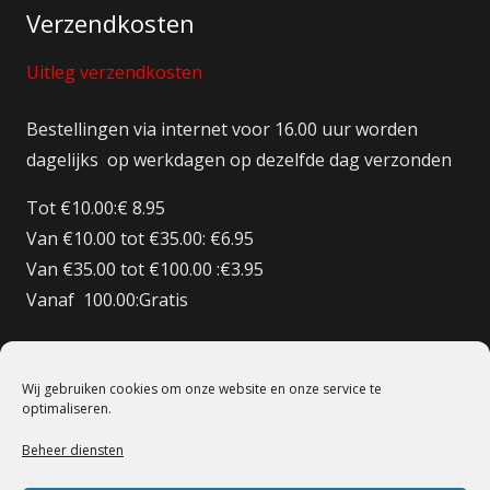
Verzendkosten
Uitleg verzendkosten
Bestellingen via internet voor 16.00 uur worden
dagelijks op werkdagen op dezelfde dag verzonden
Tot €10.00:€ 8.95
Van €10.00 tot €35.00: €6.95
Van €35.00 tot €100.00 :€3.95
Vanaf 100.00:Gratis
Bestellingen BE/DE:€ 12.50
Bestellingen BE Boven de €150 Gratis verzenden
Wij gebruiken cookies om onze website en onze service te
Bestellingen FR:€15.00
optimaliseren.
Beheer diensten
© 1998 – 2022 De Heilige Koe Deventer.