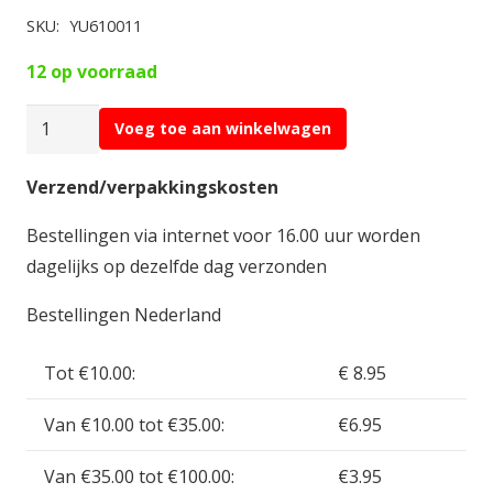
SKU:
YU610011
12 op voorraad
Yuki
Voeg toe aan winkelwagen
Model
Laadkabel
Verzend/verpakkingskosten
met
Bestellingen via internet voor 16.00 uur worden
Tamiya
dagelijks op dezelfde dag verzonden
Stekker
YU610011
Bestellingen Nederland
aantal
Tot €10.00:
€ 8.95
Van €10.00 tot €35.00:
€6.95
Van €35.00 tot €100.00:
€3.95