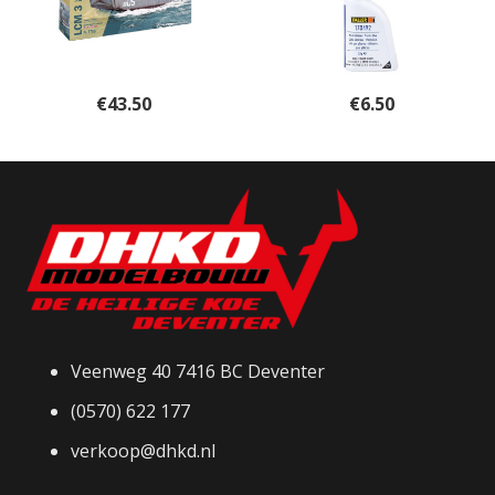
€
43.50
€
6.50
Veenweg 40 7416 BC Deventer
(0570) 622 177
verkoop@dhkd.nl