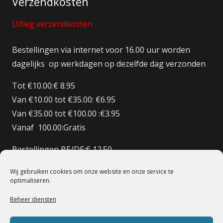
Verzendkosten
Uitleg verzendkosten
Bestellingen via internet voor 16.00 uur worden
dagelijks op werkdagen op dezelfde dag verzonden
Tot €10.00:€ 8.95
Van €10.00 tot €35.00: €6.95
Van €35.00 tot €100.00 :€3.95
Vanaf 100.00:Gratis
Bestellingen BE/DE:€ 12.50
Bestellingen BE Boven de €150 Gratis verzenden
Wij gebruiken cookies om onze website en onze service te
Bestellingen FR:€15.00
optimaliseren.
Beheer diensten
© 1998 – 2022 De Heilige Koe Deventer.
Powerd By BoomerICT
Artwork Base Six