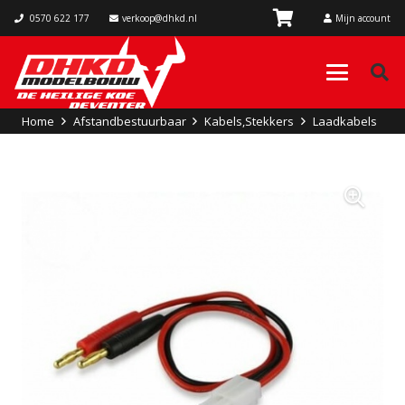
0570 622 177
verkoop@dhkd.nl
Mijn account
Home
Afstandbestuurbaar
Kabels,Stekkers
Laadkabels