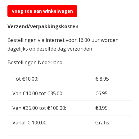
Voeg toe aan winkelwagen
Absima
1:16
Verzend/verpakkingskosten
Motor
Bestellingen via internet voor 16.00 uur worden
Fasteners
dagelijks op dezelfde dag verzonden
AB30-
SJ19
Bestellingen Nederland
aantal
Tot €10.00:
€ 8.95
Van €10.00 tot €35.00:
€6.95
Van €35.00 tot €100.00:
€3.95
Vanaf € 100.00:
Gratis