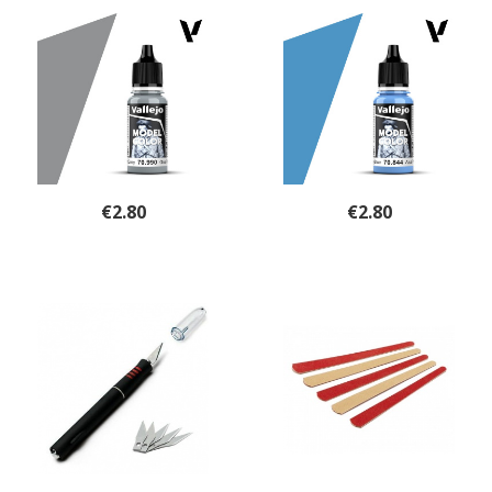
€
2.80
€
2.80