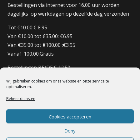
Bestellingen via internet voor 16.00 uur worden
dagelijks op werkdagen op dezelfde dag verzonden
Tot €10.00:€ 8.95
Van €10.00 tot €35.00: €6.95
Van €35.00 tot €100.00 :€3.95
Vanaf 100.00:Gratis
Bestellingen BE/DE:€ 12.50
Bestellingen BE Boven de €150 Gratis verzenden
Wij gebruiken cookies om onze website en onze service te
Bestellingen FR:€15.00
optimaliseren.
Beheer diensten
© 1998 – 2022 De Heilige Koe Deventer.
Powerd By BoomerICT
Artwork Base Six
Cookies accepteren
Deny