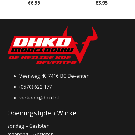
€
6.95
€
3.95
Veenweg 40 7416 BC Deventer
(0570) 622 177
verkoop@dhkd.nl
Openingstijden Winkel
zondag – Gesloten
maandag – Gesloten