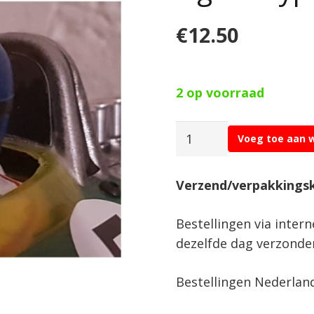
€
12.50
2 op voorraad
Fenix
Voeg toe aan 
1:10
Classique
Verzend/verpakkings
Driver
Figure
Bestellingen via inter
Type
dezelfde dag verzonde
1
#HS12
Bestellingen Nederlan
aantal