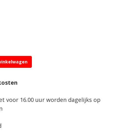
winkelwagen
kosten
net voor 16.00 uur worden dagelijks op
n
d