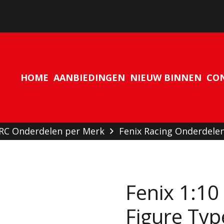
Geen producten in de winkelwagen.
HOME
AANBIEDINGEN
NIEUW BINNEN
CO
 RC Onderdelen per Merk
Fenix Racing Onderdele
Fenix 1:10
Figure Ty