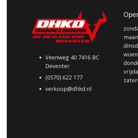
Open
zonda
maan
dinsd
woens
Veenweg 40 7416 BC
donde
Deventer
vrijd
(0570) 622 177
zater
verkoop@dhkd.nl