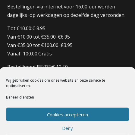
Bestellingen via internet voor 16.00 uur worden
dagelijks op werkdagen op dezelfde dag verzonden
Tot €10.00:€ 8.95
Van €10.00 tot €35.00: €6.95
Van €35.00 tot €100.00 :€3.95
Vanaf 100.00:Gratis
Bestellingen BE/DE:€ 12.50
Bestellingen BE Boven de €150 Gratis verzenden
Wij gebruiken cookies om onze website en onze service te
Bestellingen FR:€15.00
optimaliseren.
Beheer diensten
© 1998 – 2022 De Heilige Koe Deventer.
Powerd By BoomerICT
Artwork Base Six
Cookies accepteren
Deny