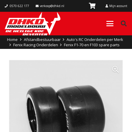
0570 622 177
verkoop@dhkd.nl
Mijn account
Home
Afstandbestuurbaar
Auto's RC Onderdelen per Merk
Fenix Racing Onderdelen
Fenix F1-70 en F103 spare parts