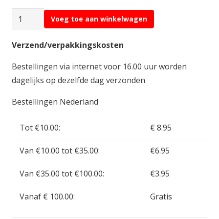
Fenix
Voeg toe aan winkelwagen
F1
Rear
Verzend/verpakkingskosten
Tyres
Bestellingen via internet voor 16.00 uur worden
Type
dagelijks op dezelfde dag verzonden
A
F1AR
Bestellingen Nederland
aantal
Tot €10.00:
€ 8.95
Van €10.00 tot €35.00:
€6.95
Van €35.00 tot €100.00:
€3.95
Vanaf € 100.00:
Gratis