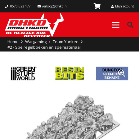
0570 622 177
verkoop@dhkd.nl
Mijn account
Home
Wargaming
Team Yankee
#2 - Spelregelboeken en spelmateriaal