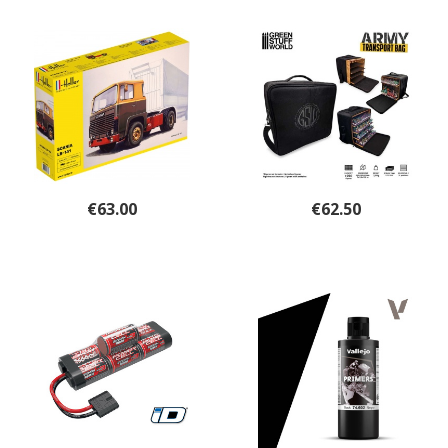
€
63.00
€
62.50