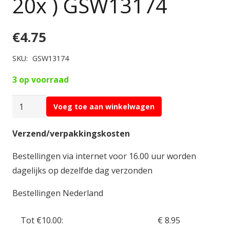
20x ) GSW13174
€
4.75
SKU:
GSW13174
3 op voorraad
Green
Voeg toe aan winkelwagen
Stuff
3D
Verzend/verpakkingskosten
Printed
Bestellingen via internet voor 16.00 uur worden
Set
dagelijks op dezelfde dag verzonden
1:48
-
Bestellingen Nederland
Skeleton
Remains
Tot €10.00:
€ 8.95