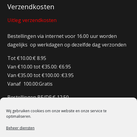
Verzendkosten
Uitleg verzendkosten
Bestellingen via internet voor 16.00 uur worden
dagelijks op werkdagen op dezelfde dag verzonden
Tot €10.00:€ 8.95
Van €10.00 tot €35.00: €6.95
Van €35.00 tot €100.00 :€3.95
Vanaf 100.00:Gratis
Bestellingen BE/DE:€ 12.50
Bestellingen BE Boven de €150 Gratis verzenden
Wij gebruiken cookies om onze website en onze service te
Bestellingen FR:€15.00
optimaliseren.
Beheer diensten
© 1998 – 2022 De Heilige Koe Deventer.