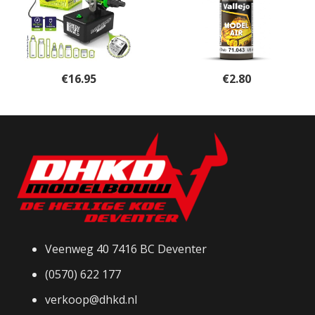
€
16.95
€
2.80
Veenweg 40 7416 BC Deventer
(0570) 622 177
verkoop@dhkd.nl