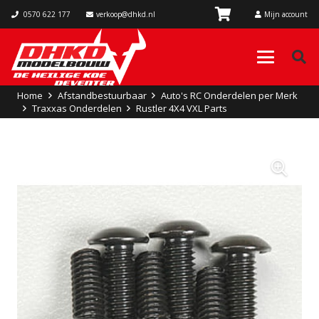
0570 622 177
verkoop@dhkd.nl
Mijn account
Home
Afstandbestuurbaar
Auto's RC Onderdelen per Merk
Traxxas Onderdelen
Rustler 4X4 VXL Parts