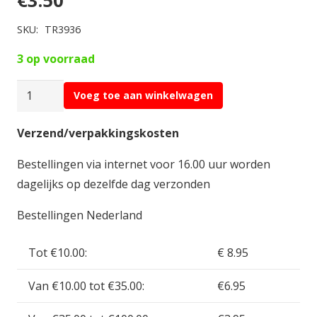
€
3.50
SKU:
TR3936
3 op voorraad
Traxxas
Voeg toe aan winkelwagen
Screw
4x10mm
Verzend/verpakkingskosten
Button-
Bestellingen via internet voor 16.00 uur worden
Head
dagelijks op dezelfde dag verzonden
Machine
(
Bestellingen Nederland
6
)
Tot €10.00:
€ 8.95
TR3936
Van €10.00 tot €35.00:
€6.95
aantal